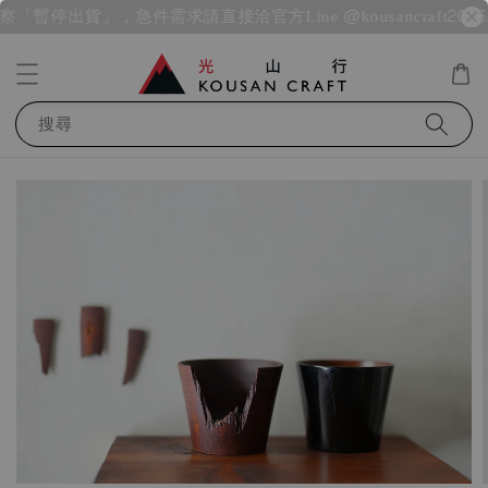
外考察「暫停出貨」，急件需求請直接洽官方Line @kousancraft
2026
搜尋