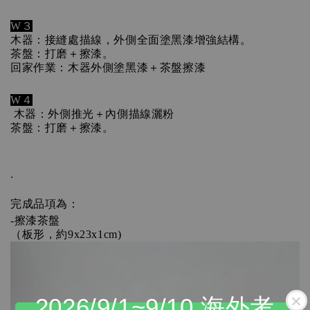
W３
木器：接縫處描線，外側全面塗黑漆增強結構。
茶盤：打磨＋擦漆。
回家作業：木器外側塗黑漆＋茶盤擦漆 
W４
 木器：外側推光＋內側描線灑粉
茶盤：打磨＋擦漆。
.
完成品項為：
-擦漆茶盤
（板形，約9x23x1cm)
2026/9/1~9/10 海外考