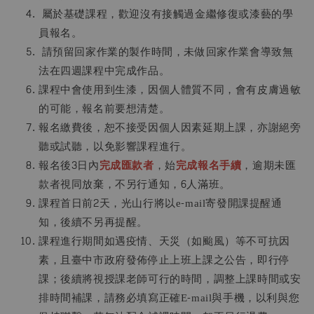
屬於基礎課程，歡迎沒有接觸過金繼修復或漆藝的學
員報名。
請預留回家作業的製作時間，未做回家作業會導致無
法在四週課程中完成作品。
課程中會使用到生漆，因個人體質不同，會有皮膚過敏
的可能，報名前要想清楚。
報名繳費後，恕不接受因個人因素延期上課，亦謝絕旁
聽或試聽，以免影響課程進行。
報名後3日內
完成匯款者
，始
完成報名手續
，逾期未匯
款者視同放棄，不另行通知，6人滿班。
課程首日前2天，光山行將以e-mail寄發開課提醒通
知，後續不另再提醒。
課程進行期間如遇疫情、天災（如颱風）等不可抗因
素，且臺中市政府發佈停止上班上課之公告，即行停
課；後續將視授課老師可行的時間，調整上課時間或安
排時間補課，請務必填寫正確E-mail與手機，以利與您