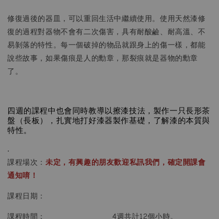
修復過後的器皿，可以重回生活中繼續使用。使用天然漆修
復的過程對器物不會有二次傷害，具有耐酸鹼、耐高溫、不
易剝落的特性。每一個破掉的物品就跟身上的傷一樣，都能
說些故事，如果傷痕是人的勳章，那裂痕就是器物的勳章
了。
四週的課程中也會同時教導以擦漆技法，製作一只長形茶
盤（長板），扎實地打好漆器製作基礎，了解漆的本質與
特性。
.
課程場次：
未定，有興趣的朋友歡迎私訊我們，確定開課會
通知唷！
課程日期：
11/3 、11/10、11/17、11/24
課程時間：
週四
14:00-17:00
，
4週共計12個小時。