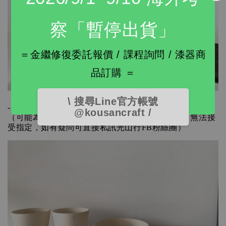
察「暫停出貨」
＝金繼修復委託報價 / 課程詢問 / 漆器商
品訂購 ＝
\ 搜尋Line官方帳號
-木器金繼作品一項
@kousancraft /
（可能為茶杯/水杯/碗/盤，品項以現場提供為準，無法接
受指定，如有疑問可直接私訊光山行FB粉絲團）