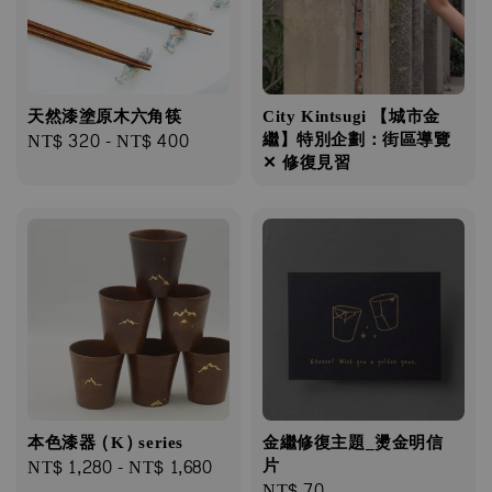
天然漆塗原⽊六⾓筷
City Kintsugi 【城市金
Regular
NT$ 320
-
NT$ 400
繼】特別企劃：街區導覽
✕ 修復見習
price
本色漆器 (K) series
金繼修復主題_燙金明信
Regular
NT$ 1,280
-
NT$ 1,680
片
Regular
NT$ 70