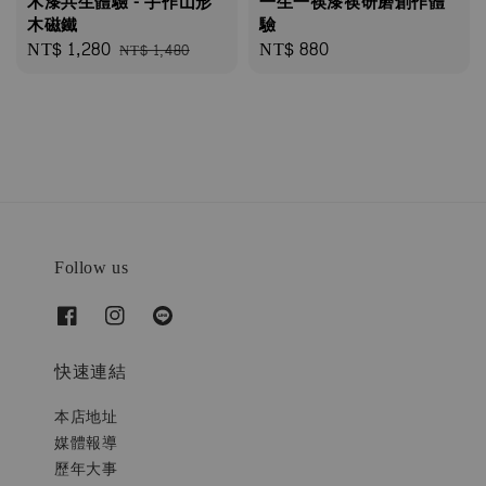
木漆共生體驗 - 手作山形
一生一筷漆筷研磨創作體
木磁鐵
驗
Sale
NT$ 1,280
Regular
Regular
NT$ 880
NT$ 1,480
price
price
price
Follow us
快速連結
本店地址
媒體報導
歷年大事