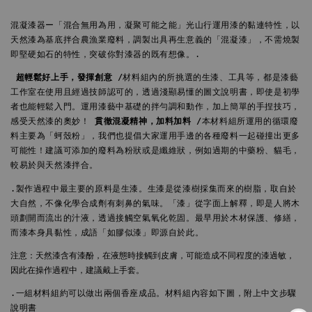
混凝漆器ー「混合無用為用，凝聚可能之能」光山行運用漆的黏連特性，以
天然漆為基底拌合農漁業廢料，調製出具再生意義的「混凝漆」，不需燒製
即堅硬如石的特性，突破你對漆器的既有想像。.
 超輕鬆好上手，發揮創意 /
材料組內的所挑選的生漆、工具等，都是漆藝
工作室在使用且經過技師認可的，透過淺顯易懂的圖文說明書，即使是初學
者也能輕鬆入門。運用漆藝中基礎的拌勻調和動作，加上簡單的手捏技巧，
感受天然漆的奧妙！
 貫徹混凝精神，加料加料 /
本材料組所運用的循環廢
料主要為「蚵殼粉」，我們也提倡大家運用手邊的各種廢料一起碰撞出更多
可能性！建議可添加的廢料為粉狀或是纖維狀，例如過期的中藥粉、貓毛，
較易於與天然漆拌合。
.製作過程中最主要的原料是生漆。生漆是從漆樹採集而來的樹脂，取自於
大自然，不像化學合成劑有刺鼻的氣味。「漆」從字面上解釋，即是人將木
頭劃開而流出的汁液，透過接觸空氣氧化乾固。最早用於木材保護、修繕，
而漆本身具黏性，成語「如膠似漆」即源自於此。
注意：天然漆含有漆酚，在液態時接觸到皮膚，可能造成不同程度的漆過敏，
因此在操作過程中，建議戴上手套。
.一組材料組約可以做出兩個香座成品。材料組內容如下圖，附上中文步驟
說明書