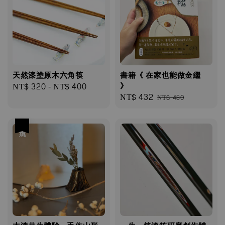
天然漆塗原⽊六⾓筷
書籍《 在家也能做金繼
Regular
NT$ 320
-
NT$ 400
》
Sale
NT$ 432
Regular
price
NT$ 480
price
price
優惠