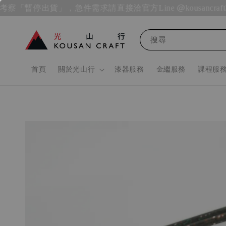
海外考察「暫停出貨」，急件需求請直接洽官方Line @kousancraft
20
搜尋
首頁
關於光山行
漆器服務
金繼服務
課程服