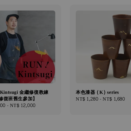
ᐟ Kintsugi 金繼修復教練
本色漆器 (K) series
限修復班舊生參加】
Regular
NT$ 1,280
-
NT$ 1,680
500
-
NT$ 12,000
price