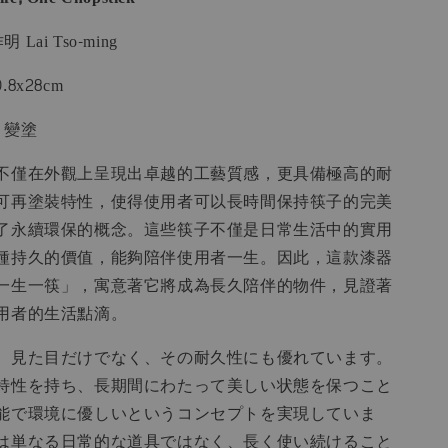
 Lai Tso-ming
.8x28cm
e：變塗
不僅在外觀上呈現出卓越的工藝質感，更具備極高的耐
可再塗裝特性，使得使用者可以長時間保持筷子的完美
了永續環保的概念。這些筷子不僅是日常生活中的實用
種持久的價值，能夠陪伴使用者一生。因此，這款漆器
一生一筷」，寓意著它將成為長久陪伴的物件，見證著
用者的生活點滴。
、見た目だけでなく、その耐久性にも優れています。
特性を持ち、長期間にわたって美しい状態を保つこと
能で環境に優しいというコンセプトを実現していま
は単なる日常的な道具ではなく、長く使い続けること