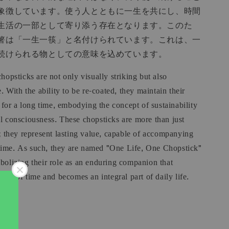
象徴しています。使う人とともに一生を共にし、時間
生活の一部として寄り添う存在となります。このた
箸は「一生一筷」と名付けられています。これは、一
続けられる物としての意味を込めています。
hopsticks are not only visually striking but also
. With the ability to be re-coated, they maintain their
n for a long time, embodying the concept of sustainability
 consciousness. These chopsticks are more than just
; they represent lasting value, capable of accompanying
fetime. As such, they are named "One Life, One Chopstick"
zing their role as an enduring companion that
age of time and becomes an integral part of daily life.