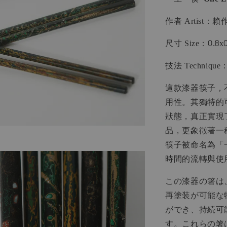
作者 Artist：賴作明
尺寸 Size：0.8x0
技法 Techniqu
這款漆器筷子，
用性。其獨特的
狀態，真正實現
品，更象徵著一
筷子被命名為「
時間的流轉與使
この漆器の箸は
再塗装が可能な
ができ、持続可
す。これらの箸