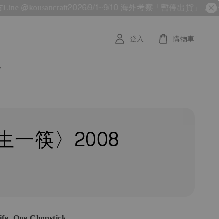
kousancraft
2026/9/1~9/10 海外考察「暫停出貨」，急件需求
登入
購物車
s
生一筷〉2008
fe, One Chopstick