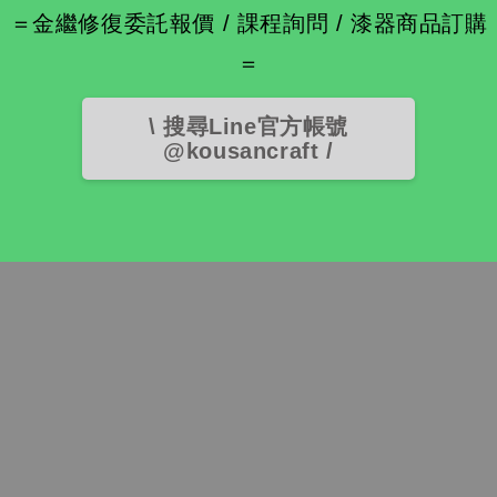
＝金繼修復委託報價 / 課程詢問 / 漆器商品訂購
＝
\ 搜尋Line官方帳號
@kousancraft /