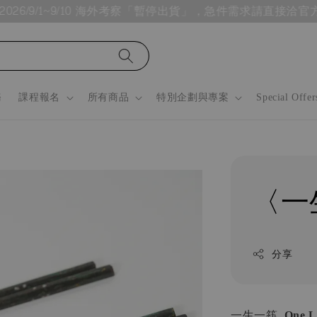
26/9/1~9/10 海外考察「暫停出貨」，急件需求請直接洽官方Line @
務
課程報名
所有商品
特別企劃與專案
Special Offer
〈一
分享
一生一筷
One Li