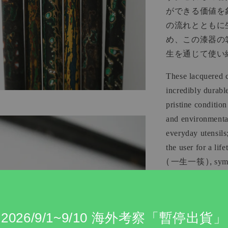
ができる価値を
の流れとともに
め、この漆器の
生を通じて使い
These lacquered c
incredibly durable
pristine conditio
and environmental
everyday utensils
the user for a li
(一生一筷), symboli
witnesses the pass
2026/9/1~9/10 海外考察「暫停出貨」