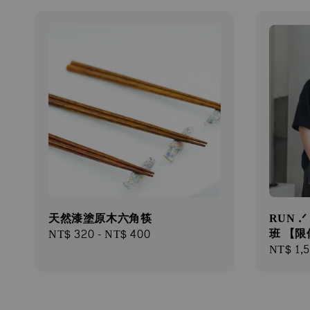
天然漆塗原⽊六⾓筷
RUN .
班 【
Regular
NT$ 320
-
NT$ 400
Regular
NT$ 1,
price
price