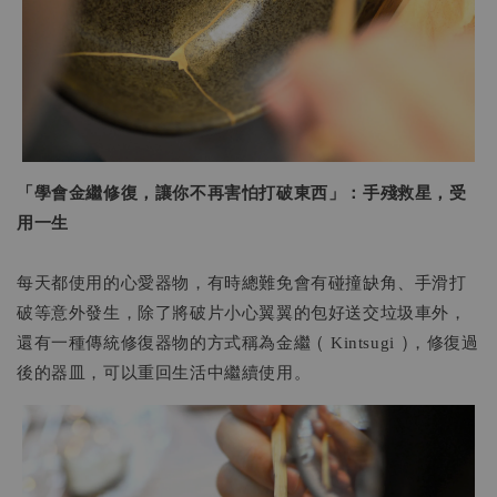
「學會金繼修復，讓你不再害怕打破東西」：手殘救星，受
用一生
每天都使用的心愛器物，有時總難免會有碰撞缺角、手滑打
破等意外發生，除了將破片小心翼翼的包好送交垃圾車外，
還有一種傳統修復器物的方式稱為金繼 ( Kintsugi )，修復過
後的器皿，可以重回生活中繼續使用。