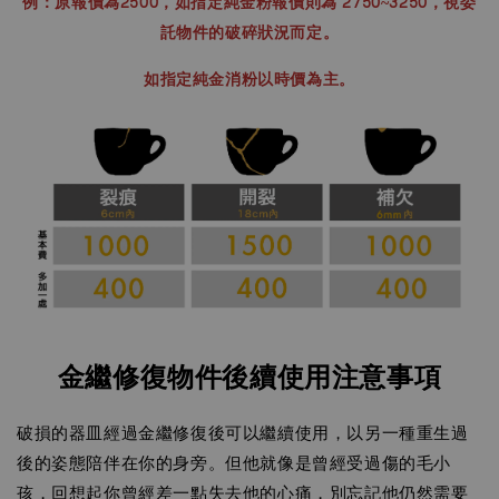
例：原報價為2500，如指定純金粉報價則為 2750~3250，視委
託物件的破碎狀況而定。
如指定純金消粉以時價為主。
金繼修復物件後續使用注意事項
破損的器皿經過金繼修復後可以繼續使用，以另一種重生過
後的姿態陪伴在你的身旁。但他就像是曾經受過傷的毛小
孩，回想起你曾經差一點失去他的心痛，別忘記他仍然需要