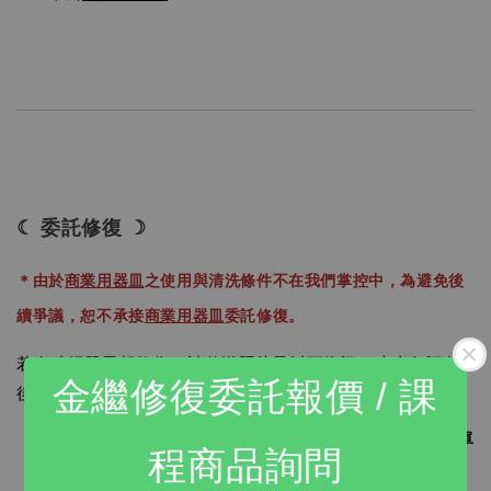
☾ 委託修復 ☽
＊由於
商業用器皿
之使用與清洗條件不在我們掌控中，為避免後
續爭議，恕不承接
商業用器皿
委託修復。
若有破損器皿想修復，請傳送照片及以下資訊，光山行評估
金繼修復委託報價 / 課
後提供修復方案及線上報價，修復完成至少需 4 個月。
物品尺寸：長__cm X 寬__cm X 高__cm ( 恕不接受單
程商品詢問
邊超過30cm以上之物件 ）