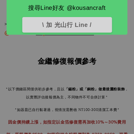
修復部位簡述：例如：一盤破成2半，加有1處1cm缺角
搜尋Line好友 @kousancraft
需補欠。
line官方帳號
線上報價
：
>>>
\ 加 光山行 Line /
@860hsubb
https://lin.ee/TH8CG6x
金繼修復報價參考
*以下價錢區間僅供初步參考，且以
「錫粉」或「銅粉」做最後灑粉
裝飾
，
以實際評估後報價為主，不同物件不可合併計算*
*如器皿已自行黏著過，視情況需酌收 NT100-300清潔工本費*
因金價持續上漲，如指定以金箔修復需再加收10%～30%費用