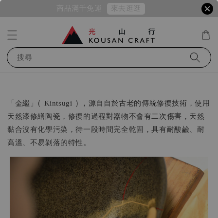
來去逛逛
商品滿千免運
搜尋
「金繼」( Kintsugi ) ，源⾃自於古老的傳統修復技術，使⽤
天然漆修繕陶瓷，修復的過程對器物不會有⼆次傷害，天然
黏合沒有化學污染，待一段時間完全乾固，具有耐酸鹼、耐
⾼溫、不易剝落的特性。