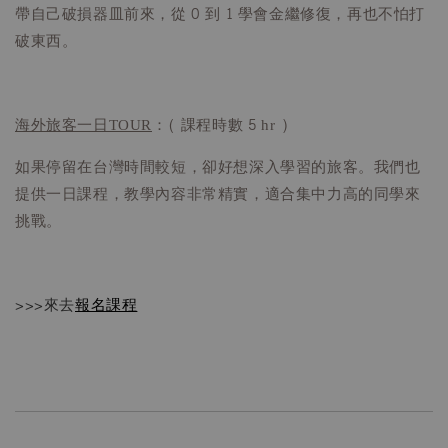
帶自己破損器皿前來，從 0 到 1 學會金繼修復，再也不怕打
破東西。
海外旅客一日TOUR
：( 課程時數 5 hr )
如果停留在台灣時間較短，卻好想深入學習的旅客。我們也
提供一日課程，教學內容非常精實，適合集中力高的同學來
挑戰。
>>>來去
報名課程