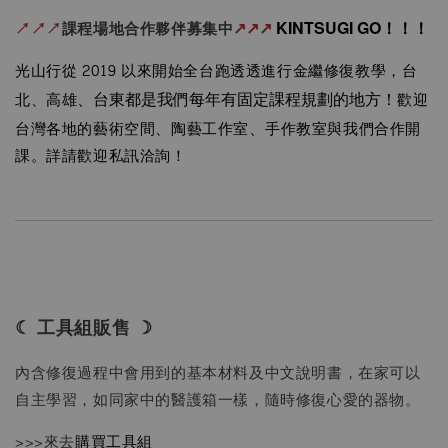
↗︎↗︎↗︎
課程場地合作夥伴募集中
↗︎↗︎↗︎
KINTSUGI GO！！！
光山行從 2019 以來開始全台跑透透進行金繼修復教學，台
北、高雄
、台東都是我們每年有固定課程規劃的地方！
歡迎
台灣各地的藝術空間、陶藝工作室
、
手作教室與我們合作開
課。詳請歡迎私訊洽詢！
☾ 工具組販售 ☽
內含修復過程中會用到的基本材料及中文說明書，在家可以
自主學習，如同家中的醫護箱一樣，隨時修復心愛的器物。
>>>來去
購買工具組