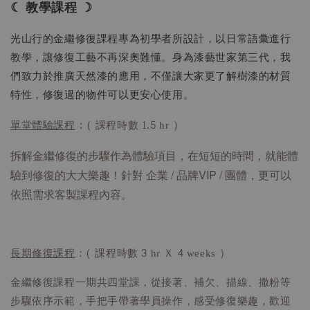
☾ 教學課程 ☽
光山行的金繼修復課程專為初學者所設計，以日常語彙進行
教學，讓修復工藝不再深奧難懂。身為漆藝世家第三代，我
們致力於推廣天然漆的應用，不僅讓大家更了解樹漆的材質
特性，修復過的物件可以更安心使用。
單堂體驗課程
：
( 課程時數 1.5 hr )
拆解金繼修復的步驟作為體驗項目，在短短的時間，就能體
驗到修復的大大樂趣！針對 企業 / 品牌VIP / 團體，更可以
依照需求客製課程內容。
長期修復課程
：( 課程時數 3 hr Ｘ 4 weeks )
金繼修復課程一期共四堂課，從接著、補欠、描線、撒粉等
步驟依序示範，手把手帶著學員操作，感受修復樂趣，歡迎