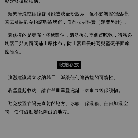
影響修復處結構。
- 頻繁清洗或碰撞皆可能造成金粉脫落，但不影響整體結構。
若需補裝飾金粉請聯絡我們，僅酌收材料費（運費另計）。
- 若修復的是壺嘴 / 杯緣部位，清洗後如需倒置晾乾，請務必
於器皿與桌面間鋪上厚抹布，防止器皿長時間與堅硬平面摩
擦碰撞。
收納存放
- 強烈建議獨立收納器皿，減緩任何遭衝撞的可能性。
- 若需疊起收納，請在器皿重疊處鋪上家事巾等保護物。
- 避免放置在陽光直射的地方、冰箱
、保溫箱
、任何
加溫空
間
，任何溫度變化劇烈的地方。