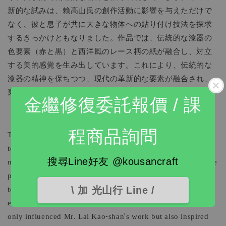
新的な試みは、賴高山氏の創作活動に影響を与えただけで
なく、彼と息子が共に大きな物体への貼り付け技法を探求
するきっかけともなりました。作品では、伝統的な漆器の
色要素（赤と黒）と西洋風のレース柄の紙が融合し、対立
する美的感覚を生み出しています。これにより、伝統的な
漆器の精神を保ちつつ、現代の革新的な要素が融合され、
東洋と西洋の文化の巧妙な交錯と衝突を示しています。
金繼修復委託報價 / 課
程商品詢問
This work innovates the traditional lacquerware inlay
technique, breaking away from the usual use of thin
materials such as eggshells and seashells by introducing lace
搜尋Line好友 @kousancraft
paper coasters as the inlay material. It simulates the
technique of layered lacquer, showcasing a strong sense of
\ 加 光山行 Line /
experimentation and creativity. This innovative attempt not
only influenced Mr. Lai Kao-shan's work but also inspired