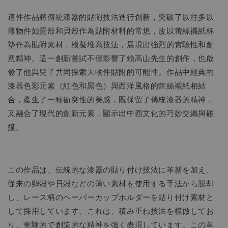
這件作品將傳統漆器的貼附技法進行創新，突破了以往多以
薄物件如蛋殼和貝殼作為貼附材料的常規，改以蕾絲襯紙杯
墊作為貼附素材，模擬堆高技法，展現出強烈的實驗性和創
意精神。這一創新嘗試不僅影響了賴高山先生的創作，也啟
發了他與兒子共同探索大物件貼附的可能性。作品中經典的
漆器色彩元素（紅色和黑色）與西洋風格的蕾絲襯紙相結
合，產生了一種衝突性的美感，既保留了傳統漆器的精神，
又融合了現代的創新元素，顯示出中西文化的巧妙交織與碰
撞。
この作品は、伝統的な漆器の貼り付け技法に革新を加え、
従来の卵殻や貝殻などの薄い素材を使用する手法から脱却
し、レース柄のペーパーカップホルダーを貼り付け素材と
して採用しています。これは、積み重ね技法を模倣してお
り、実験的で創造的な精神を強く表現しています。この革