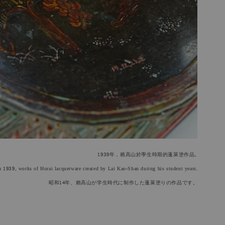
1939年，賴高山於學生時期的蓬萊塗作品。
n 1939, works of Horai lacquerware created by Lai Kao-Shan during his student years
.
昭和14年
、賴高山が学生時代に制作した蓬萊塗りの作品です
。