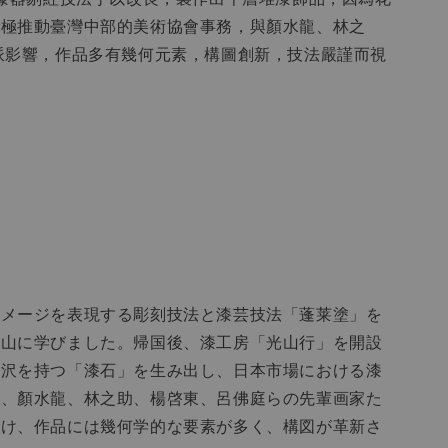
積極推動臺灣中部的美術協會事務，與顏水龍、林之
派影響，作品多有幾何元素，構圖創新，技法嚴謹而視
イメージを表現する彫刻技法と漆芸技法「蓬莱塗」を
冬山に学びました。帰国後、漆工房「光山行」を開設
光沢を持つ「漆石」を生み出し、日本市場における漆
り、顏水龍、林之助、楊啓東、呂佛庭らの先輩画家た
受け、作品には幾何学的な要素が多く、構図が革新さ