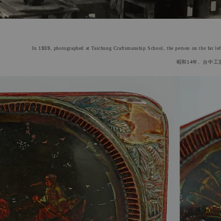
In 1939, photographed at Taichung Craftsmanship School, the person on the far lef
昭和14年
、台中工