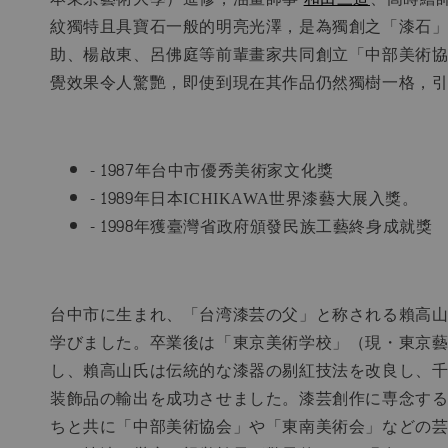
紋獨特且具寶石一般的明亮光澤，是為獨創之「漆石
助、楊啟東、呂佛庭等前輩畫家共同創立「中部美術協
覺效果令人驚艷，即使到現在其作品仍然獨樹一格，
- 1987年台中市優秀美術家文化獎
- 1989年日本ICHIKAWA世界漆藝大展入獎。
- 1998年獲臺灣省政府頒發民族工藝終身成就獎
台中市に生まれ、「台湾漆芸の父」と称される賴高
学びました。卒業後は「東京美術学校」（現・東京
し、賴高山氏は伝統的な漆器の剔紅技法を改良し、
装飾品の輸出を成功させました。漆芸創作に専念す
ちと共に「中部美術協会」や「東南美術会」などの