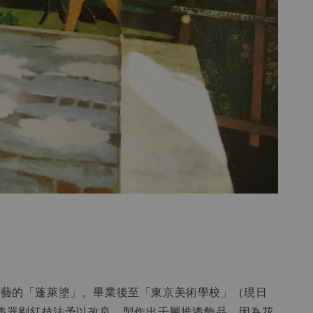
漆藝的「蓬萊塗」。畢業後至「東京美術學校」（現日
漆器剔紅技法予以改良，製作出千層堆漆飾品，因為花