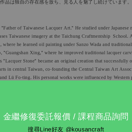
の作品は独自の存在感を放ち、見る人を魅了し続けています
 "Father of Taiwanese Lacquer Art." He studied under Japanese
ases Taiwanese imagery at the Taichung Craftmentship School. Af
, where he learned oil painting under Sanzo Wada and tradition
, "Guangshan Xing," where he improved traditional lacquer carvi
is "Lacquer Stone" became an original creation that successfully
e arts in central Taiwan, co-founding the Central Taiwan Art Asso
and Lü Fo-ting. His personal works were influenced by Western pa
esulted in visually stunning effects. Even today, his works remai
金繼修復委託報價 / 課程商品詢問
搜尋Line好友 @kousancraft