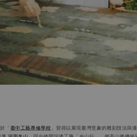
，於「
臺中工藝專修學校
」習得以展現臺灣意象的雕刻技法與
師事
河面冬山
。回台後開設漆工廠「光山行」，賴高山將傳統