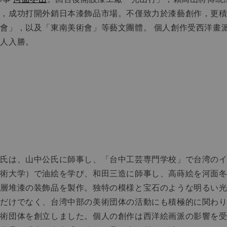
」，成功打開外銷日本漆飾品市場。不僅致力於漆藝創作，更
會」，以及「東南美術會」等藝文團體。 個人創作受西洋畫
引人入勝。
山氏は、山中公氏に師事し、「台中工芸専門学校」で台湾の
藝術大学）で油絵を学び、和田三造に師事し、高蒔絵を河面
千層堆漆の装飾品を製作。独特の模様と宝石のような明るい
るだけでなく、台湾中部の美術団体の活動にも積極的に関わ
芸術団体を創立しました。個人の創作は西洋絵画派の影響を