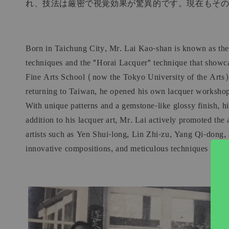
れ、技法は厳密で視覚効果が驚異的です。現在もそ
Born in Taichung City, Mr. Lai Kao-shan is known as the
techniques and the "Horai Lacquer" technique that showc
Fine Arts School (now the Tokyo University of the Arts)
returning to Taiwan, he opened his own lacquer workshop
With unique patterns and a gemstone-like glossy finish, h
addition to his lacquer art, Mr. Lai actively promoted th
artists such as Yen Shui-long, Lin Zhi-zu, Yang Qi-dong, 
innovative compositions, and meticulous techniques that r