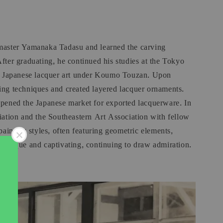
。
 master Yamanaka Tadasu and learned the carving
ter graduating, he continued his studies at the Tokyo
al Japanese lacquer art under Koumo Touzan. Upon
ng techniques and created layered lacquer ornaments.
 opened the Japanese market for exported lacquerware. In
ciation and the Southeastern Art Association with fellow
inting styles, often featuring geometric elements,
n unique and captivating, continuing to draw admiration.