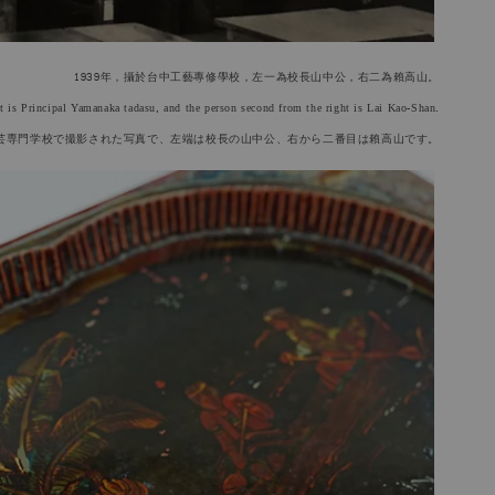
1939年，攝於台中工藝專修學校，左一為校長山中公，右二為賴高山。
t is Principal Yamanaka tadasu, and the person second from the right is
Lai Kao-Shan
.
芸専門学校で撮影された写真で、左端は校長の山中公、右から二番目は賴高山です。