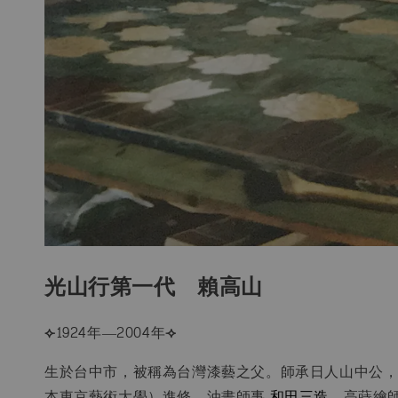
光山行第一代 賴高山
⟣
1924年—2004年
⟢
生於台中市，被稱為台灣漆藝之父。師承日人山中公
本東京藝術大學）進修，油畫師事
和田三造
、高蒔繪