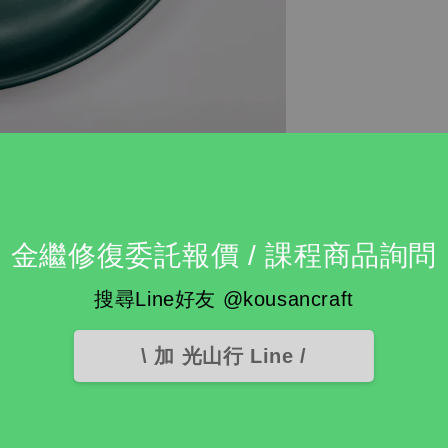
金繼修復委託報價 / 課程商品詢問
搜尋Line好友 @kousancraft
\ 加 光山行 Line /