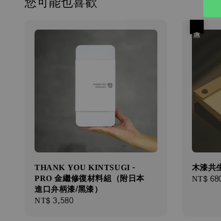
您可能也喜歡
優惠
THANK YOU KINTSUGI -
木漆共
PRO 金繼修復材料組（附日本
Sale
NT$ 68
進口弁柄漆/黑漆）
price
Regular
NT$ 3,580
price