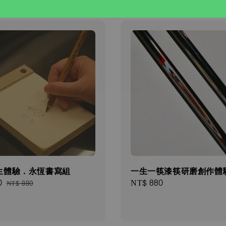
生體驗．永恆書寫組
一生一筷漆筷研磨創作體
0
Regular
Regular
NT$ 880
NT$ 880
price
price