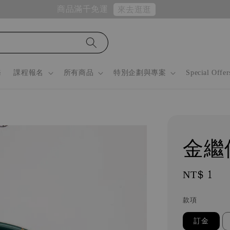
商品滿千免運
來去逛逛
務
課程報名
所有商品
特別企劃與專案
Special Offer
金繼
Regular
NT$ 1
price
款項
訂金