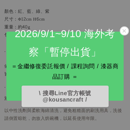
顏色：紅、藍、綠、紫
尺寸：Φ12cm H6cm
重量：約40g
2026/9/1~9/10 海外考
包裝：單只入，L16.5cm x W16.5cm x H8cm，品牌灰紙盒
察「暫停出貨」
.
備註：器皿以原生木材製作，每一只木紋、木結、生長故事
＝金繼修復委託報價 / 課程詢問 / 漆器商
皆不同，造就其不同的外觀樣貌，不影響其功能性。
品訂購 ＝
.
\ 搜尋Line官方帳號
漆器的保養清潔方式
@kousancraft /
以中性洗劑與柔軟海綿清洗，避免粗糙面的刷洗用具，洗後
請倒置晾乾，勿放入烘碗機，以延長使用年限。