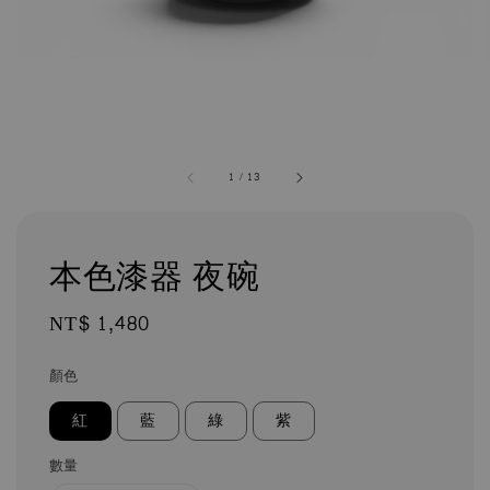
1
/
13
本色漆器 夜碗
Regular
NT$ 1,480
price
顏色
紅
藍
綠
紫
數量