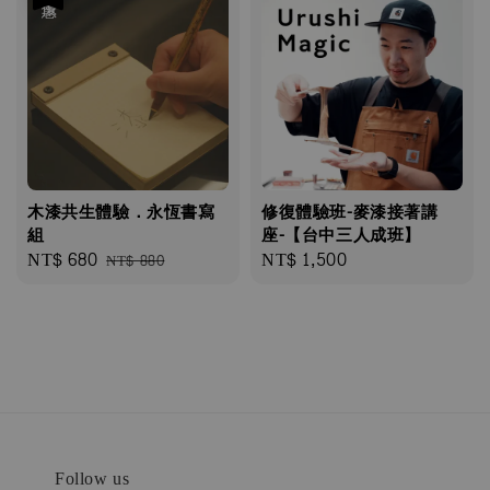
木漆共生體驗．永恆書寫
修復體驗班-麥漆接著講
組
座-【台中三人成班】
Sale
NT$ 680
Regular
Regular
NT$ 1,500
NT$ 880
price
price
price
Follow us