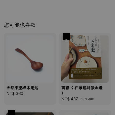
您可能也喜歡
優惠
天然漆塗櫸木湯匙
書籍《 在家也能做金繼
Regular
NT$ 360
》
Sale
NT$ 432
Regular
price
NT$ 480
price
price
優惠