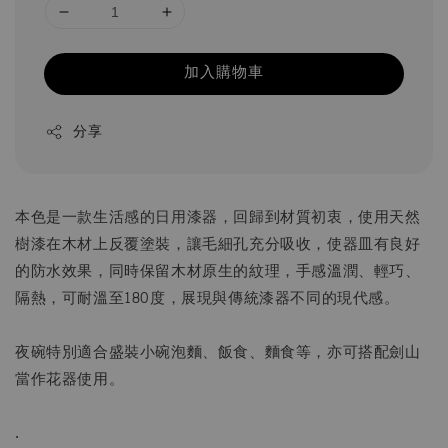
加入購物車
分享
本⾊是⼀款⽣活感的⽇⽤漆器，回歸到材質初衷，使⽤天然
樹漆在⽊材上反覆塗裝，讓⽑細孔充分吸收，使器⽫有良好
的防⽔效果，同時保留⽊材原⽣的紋理，⼿感溫潤、輕巧、
隔熱，可耐溫⾄180度，展現與傳統漆器不同的現代感。
夜碗特別適合盛裝小碗泡麵、飯食、麵食等，亦可搭配劍山
當作花器使用。
.