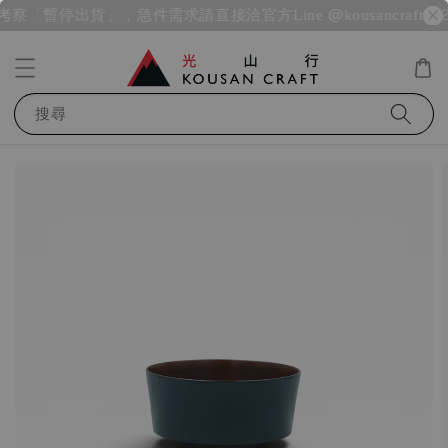
 海外考察「暫停出貨」，急件需求請直接洽官方Line @kousancraft
20
搜尋