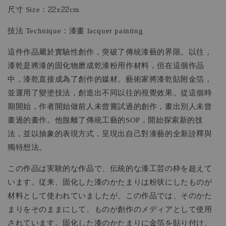
尺寸 Size：22x22cm
技法 Technique：漆畫 lacquer painting
這件作品屬於實驗性創作，突破了傳統漆藝的界限。以往，
漆乾是將漆的固化物磨成乾漆粉用作材料，但在這個作品
中，漆乾直接成為了創作的媒材。藝術家將漆乾貼附金箔，
並運用了變塗技法，創造出不同以往的視覺效果。從這個時
期開始，作者開始做前人未曾嘗試過的創作，畫出別人未曾
畫過的畫作。他脫離了傳統工藝的SOP，開始探索新的技
法，並以抽象的表現方式，呈現出自己對漆藝的全新詮釋與
獨特想法。
この作品は実験的な作品で、伝統的な漆工芸の枠を超えて
います。従来、固化した漆のかたまりは粉状にしたものが
材料として使われていましたが、この作品では、そのかた
まりをそのままにして、ものが創作のメディアとして使用
されています。固化した漆のかたまりに金箔を貼り付け、