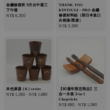
金繼修復班 9月台中週三
THANK YOU
下午場
KINTSUGI - PRO 金繼
Regular
NT$ 6,300
修復材料組（附日本進口
弁柄漆/黑漆）
price
Regular
NT$ 3,580
price
本色漆器 (K) series
【80週年限定商品】三
Regular
NT$ 1,280
-
NT$ 1,680
合一木筷 3-in-1
Chopsticks
price
Regular
NT$ 680
-
NT$ 1,080