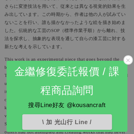
さらに変塗技法を用いて、従来とは異なる視覚的効果を生
み出しています。この時期から、作者は他の人が試みてい
ないことを行い、誰も描かなかったような絵を描き始めま
した。伝統的な工芸のSOP（標準作業手順）から離れ、技
法を探求し、抽象的な表現を通して自らの漆工芸に対する
新たな考えを示しています。
This work is an experimental piece that goes beyond the
boundaries of traditional lacquer craftsmanship.
金繼修復委託報價 / 課
Traditionally, solidified lacquer was ground into powder and
used as a material, but in this work, the solidified lacquer
程商品詢問
itself is left intact and used directly as the medium for
creation. Gold leaf is applied to the solid lacquer, and
搜尋Line好友 @kousancraft
kawari-nuri lacquer techniques are employed, producing a
visual effect that differs from conventional approaches.
\ 加 光山行 Line /
Starting from this period, the artist began doing things that
others had not attempted and creating works that had never