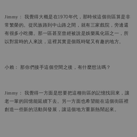
Jimmy： 我覺得大概是在1970年代，那時候這個街區算是非
常繁榮的。從民族路到中山路之間，就有三家戲院，旁邊還
有很多小吃攤。那一區甚至曾經被說是娛樂風化區之一，所
以對當時的人來說，這裡其實是個既時髦又有趣的地方。
小賴： 那你們接手這個空間之後，有什麼想法嗎？
Jimmy： 我覺得一方面是想要把這種街區的記憶找回來，讓
老一輩的回憶能延續下去。另一方面也希望能在這個街區裡
創造一些新的活動與發展，讓這個地方重新熱鬧起來。