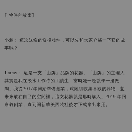
〖物件的故事〗
小賴： 這次送修的修復物件，可以先和大家介紹一下它的故
事嗎？
Jimmy： 這是一支「山牌」品牌的花器。「山牌」的主理人
其實是我在淡水工作時的工讀生，當時她一邊就學一邊做
陶。我從2017年開始準備創業，就陸續收集喜歡的器物，想
未來放在自己的空間裡，這支花器就是那時購入。2019 年回
嘉義創業，直到開新華美西裝社後才正式拿出來用。