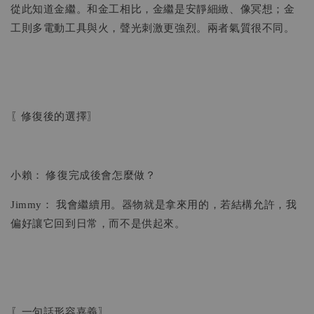
從此知道金繼。和金工相比，金繼是安靜細緻、像冥想；金
工則多電動工具與火，聲光刺激更強烈。兩者氣質很不同。
〖修復後的選擇〗
小賴： 修復完成後會怎麼做？
Jimmy： 我會繼續用。器物就是拿來用的，若結構允許，我
偏好讓它回到日常，而不是供起來。
〖一句話形容嘉義〗