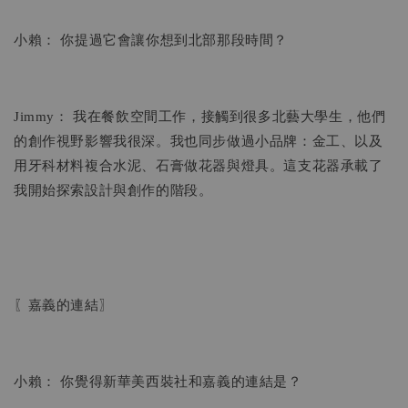
小賴： 你提過它會讓你想到北部那段時間？
Jimmy： 我在餐飲空間工作，接觸到很多北藝大學生，他們
的創作視野影響我很深。我也同步做過小品牌：金工、以及
用牙科材料複合水泥、石膏做花器與燈具。這支花器承載了
我開始探索設計與創作的階段。
〖嘉義的連結〗
小賴： 你覺得新華美西裝社和嘉義的連結是？