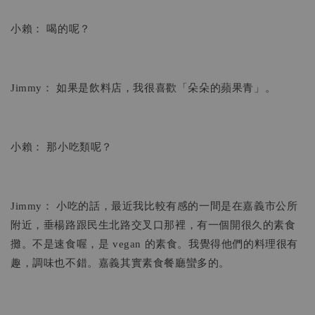
小賴： 喝的呢？
Jimmy： 如果是飲料店，我很喜歡「朵朵的蘋果青」。
小賴： 那小吃類呢？
Jimmy： 小吃的話，最近我比較有感的一間是在嘉義市公所
附近，垂楊路跟民生北路交叉口那裡，有一個開很久的素食
攤。不是速食喔，是 vegan 的素食。我覺得他們的料理很有
趣，調味也不錯。嘉義其實素食餐廳蠻多的。