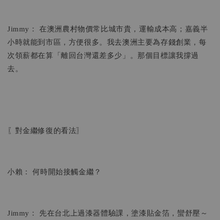
Jimmy： 在澳洲農村物價常比城市貴，運輸成本高；嘉義半
小時就能到市區，方便很多。我去澳洲主要為存錢創業，每
次領薪都在算「離回台灣還差多少」。那個目標讓我撐過
去。
〖對金繼修復的看法〗
小賴： 何時開始接觸金繼？
Jimmy： 先在台北上過漆器體驗課，塗漆貼金箔，蠻舒壓～