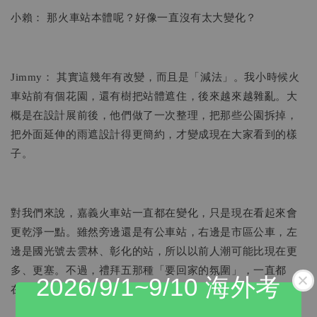
小賴： 那火車站本體呢？好像一直沒有太大變化？
Jimmy： 其實這幾年有改變，而且是「減法」。我小時候火
車站前有個花園，還有樹把站體遮住，後來越來越雜亂。大
概是在設計展前後，他們做了一次整理，把那些公園拆掉，
把外面延伸的雨遮設計得更簡約，才變成現在大家看到的樣
子。
對我們來說，嘉義火車站一直都在變化，只是現在看起來會
更乾淨一點。雖然旁邊還是有公車站，右邊是市區公車，左
邊是國光號去雲林、彰化的站，所以以前人潮可能比現在更
多、更塞。不過，禮拜五那種「要回家的氛圍」，一直都
2026/9/1~9/10 海外考
在。