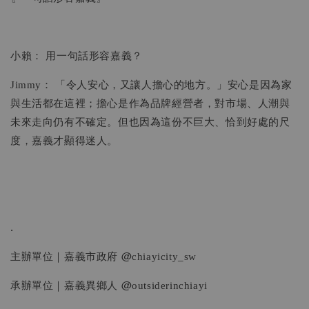
小賴： 用一句話形容嘉義？
Jimmy： 「令人安心，又讓人擔心的地方。」安心是因為家
與生活都在這裡；擔心是作為品牌經營者，對市場、人潮與
未來走向仍有不確定。但也因為這份不巨大、恰到好處的尺
度，嘉義才顯得迷人。
.
主辦單位｜嘉義市政府 @chiayicity_sw
承辦單位｜嘉義異鄉人 @outsiderinchiayi