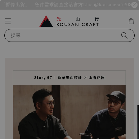
察「暫停出貨」，急件需求請直接洽官方Line @kousancraft
2026/9
搜尋