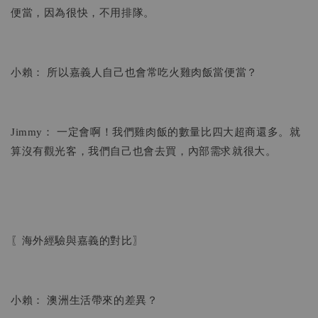
便當，因為很快，不用排隊。
小賴： 所以嘉義人自己也會常吃火雞肉飯當便當？
Jimmy： 一定會啊！我們雞肉飯的數量比四大超商還多。就
算沒有觀光客，我們自己也會去買，內部需求就很大。
〖海外經驗與嘉義的對比〗
小賴： 澳洲生活帶來的差異？