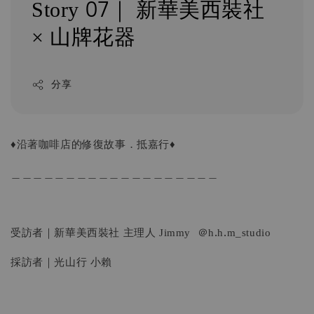
Story 07｜ 新華美西裝社
× 山牌花器
分享
♦︎沿著咖啡店的修復故事．抵嘉行♦︎
＿＿＿＿＿＿＿＿＿＿＿＿＿＿＿＿＿＿＿
受訪者｜新華美西裝社 主理人 Jimmy ＠h.h.m_studio
採訪者｜光山行 小賴