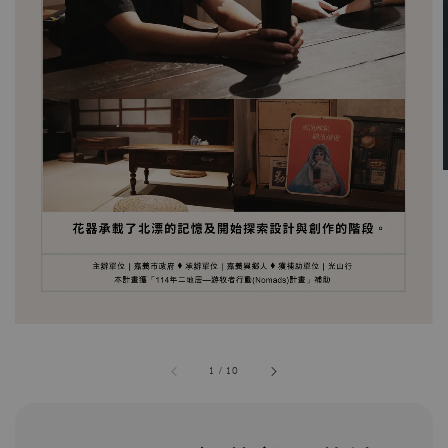
1
/
10