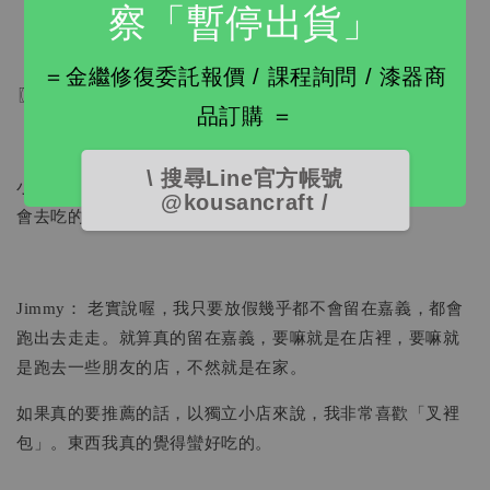
察「暫停出貨」
＝金繼修復委託報價 / 課程詢問 / 漆器商
〖口袋名單〗
品訂購 ＝
\ 搜尋Line官方帳號
小賴： 想問你在嘉義平常的口袋名單會是什麼？就是你自己
@kousancraft /
會去吃的店。
Jimmy： 老實說喔，我只要放假幾乎都不會留在嘉義，都會
跑出去走走。就算真的留在嘉義，要嘛就是在店裡，要嘛就
是跑去一些朋友的店，不然就是在家。
如果真的要推薦的話，以獨立小店來說，我非常喜歡「叉裡
包」。東西我真的覺得蠻好吃的。