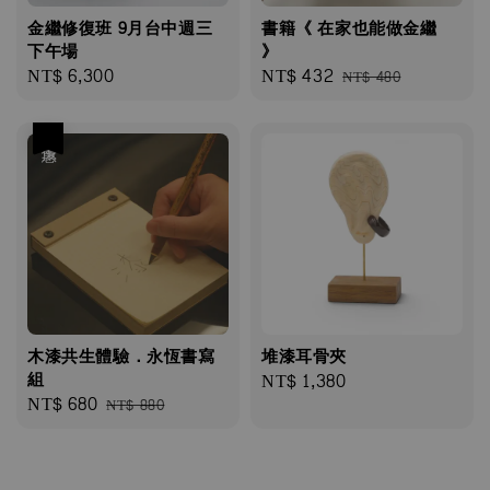
金繼修復班 9月台中週三
書籍《 在家也能做金繼
下午場
》
Regular
NT$ 6,300
Sale
NT$ 432
Regular
NT$ 480
price
price
price
優惠
木漆共生體驗．永恆書寫
堆漆耳骨夾
組
Regular
NT$ 1,380
Sale
NT$ 680
Regular
price
NT$ 880
price
price