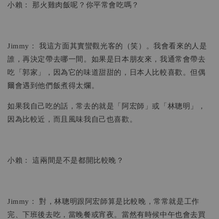
小賴： 那火雞肉飯呢？你平常會吃嗎？
Jimmy： 我這方面其實蠻觀光客的（笑）。我會看來的人是
誰，再決定帶去哪一間。如果是日本朋友來，我通常會帶去
吃「郭家」，因為它的味道甜甜的，日本人比較喜歡。但偶
爾會遇到他們飯煮得太爛。
如果我自己吃的話，常去的就是「阿宏師」或「林聰明」，
因為比較近，而且風味我自己也喜歡。
小賴： 這兩間是不是都開比較晚？
Jimmy： 對，林聰明跟阿宏師算是比較晚，常常就是工作
完、下班後去吃，當晚餐或宵夜。當然有時候中午也會去買