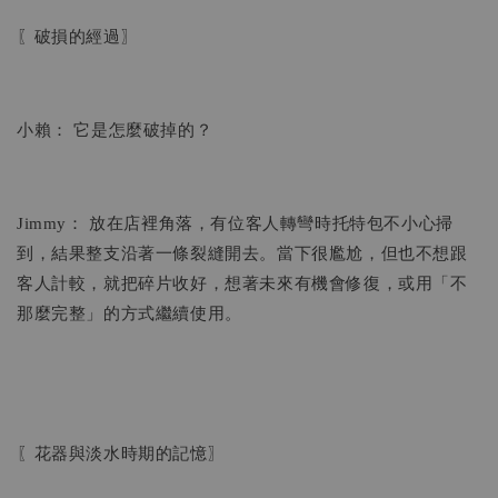
〖破損的經過〗
小賴： 它是怎麼破掉的？
Jimmy： 放在店裡角落，有位客人轉彎時托特包不小心掃
到，結果整支沿著一條裂縫開去。當下很尷尬，但也不想跟
客人計較，就把碎片收好，想著未來有機會修復，或用「不
那麼完整」的方式繼續使用。
〖花器與淡水時期的記憶〗