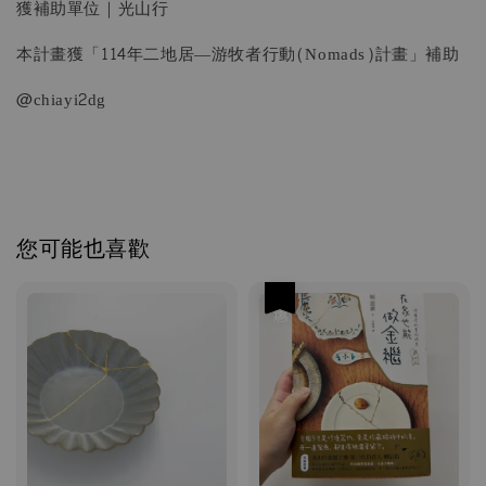
獲補助單位｜光山行
本計畫獲「114年二地居—游牧者行動(Nomads)計畫」補助
@chiayi2dg
您可能也喜歡
優惠