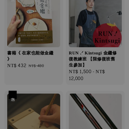
書籍《 在家也能做金繼
RUN .ᐟ Kintsugi 金繼修
》
復教練班 【限修復班舊
Sale
NT$ 432
Regular
生參加】
NT$ 480
Regular
NT$ 1,500
-
NT$
price
price
price
12,000
優惠