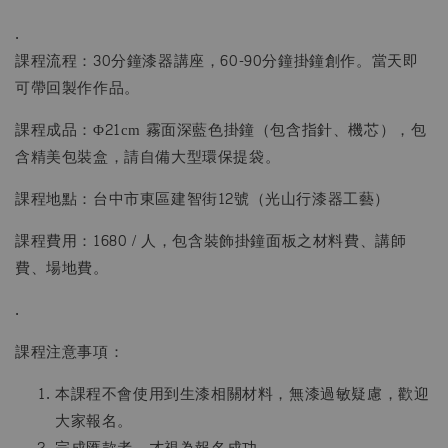
.
課程流程：30分鐘漆器講座，60-90分鐘掛鐘創作。當天即
可帶回製作作品。
課程成品：
Φ21cm 霧面深藍色掛鐘（包含指針、機芯），包
含精美包裝盒，請自備大型環保提袋。
課程地點：台中市東區建智街12號（光山行漆器工藝）
課程費用：1680 / 人，包含裝飾掛鐘面板之材料費、講師
費、場地費。
.
課程注意事項：
本課程不會使用到生漆相關材料，無漆過敏疑慮，歡迎
大家報名。