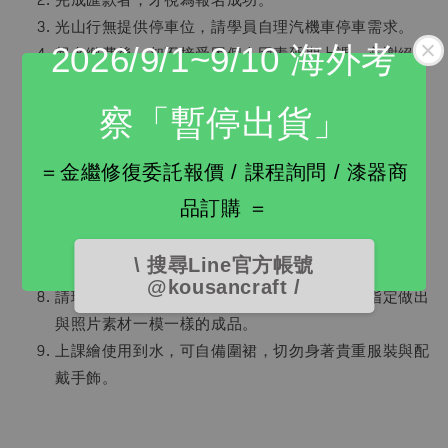
完成匯款者，才視為報名成功。
光山行無提供停車位，請學員自理汽機車停車需求。
2026/9/1~9/10 海外考
報名繳費後，恕不接受因個人因素延期上課，亦謝絕旁
聽或試聽，以免影響課程進行。
課程前2天，光山行將以官網系統寄發開課提醒通知至
察「暫停出貨」
e-mail。
追求美，不止於疫。請注意，本課程不因任何理由退
＝金繼修復委託報價 / 課程詢問 / 漆器商
費。
品訂購 ＝
課程如遇疫情變化警戒升級，將調整為以下 A / B方案
供學員選擇：A：分流上課（室內空間人數控制在4人
\ 搜尋Line官方帳號
以下）。：B：光山行代為製作掛鐘，學員自取。
@kousancraft /
請理解水蒔繪創作是隨興且充滿驚喜的，無法指定做出
與照片素材一模一樣的成品。
上課繪使用到水，可自備圍裙，切勿身著貴重服裝與配
戴手飾。