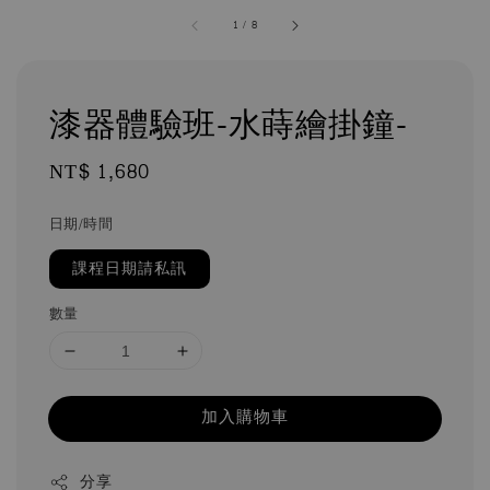
1
/
8
漆器體驗班-水蒔繪掛鐘-
Regular
NT$ 1,680
price
日期/時間
課程日期請私訊
數量
加入購物車
分享