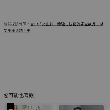
相關採訪報導：
台中「光山行」體驗古技藝的鎏金歲月，感
受漆器溫潤之美
感謝大家熱烈報名，目前10月金繼修復班已經暫時額滿。
若目前報名者未匯款，我們將於中秋連假過後釋出名額。
如果您想排候補，或希望得到第一手11月課程資訊，
請多加利用右下角的【小賴老師上線中】私訊功能。
您可能也喜歡
優惠