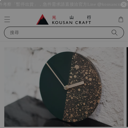
0 海外考察「暫停出貨」，急件需求請直接洽官方Line @kousancraft
2
搜尋