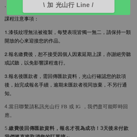
\ 加 光山行 Line /
.
課程注意事項：
1.漆筷紋理無法被複製，每雙表現皆獨一無二，請保持一顆
開放的心來迎接您的作品。
2.報名繳費後，恕不接受因個人因素延期上課，亦謝絕旁聽
或試聽，以免影響課程進行。
3.報名後匯款者，需回傳匯款資料，光山行確認您的款項
後，始完成報名手續，逾期未匯款者視同放棄，不另行通
知。
4.當日聯繫請私訊光山行 FB 或 IG ，我們盡可能即時回
應。
5.
繳費後回傳匯款資料，報名才視為成功！3天後未付款
我們將直接取消您的訂單唷～