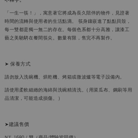
「一生一筷！」，寓意著它將成為長久陪伴的物件，見證著
時間的流轉與使用者的生活點滴。 筷身鑲嵌進了點點貝殼，
每一雙都是獨一無二的存在。每個色系都十分高雅，讓漆工
藝之美馳騁在餐間筷尖。數量有限，售完不再製作。
➤ 保養方式
請勿放入洗碗機、烘乾機、烤箱或微波爐等電子設備內。
請使用柔軟細緻的海綿與洗碗精清洗。(用菜瓜布、鋼刷等用
品清潔，可能造成損傷。)
➤建議售價
NT. 1680 / 雙（商品/體驗皆同價）