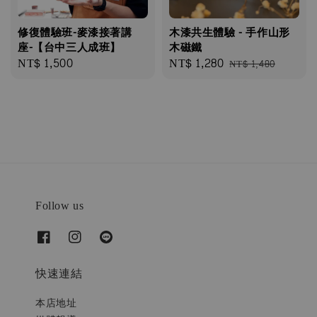
修復體驗班-麥漆接著講
木漆共生體驗 - 手作山形
座-【台中三人成班】
木磁鐵
Regular
NT$ 1,500
Sale
NT$ 1,280
Regular
NT$ 1,480
price
price
price
Follow us
快速連結
本店地址