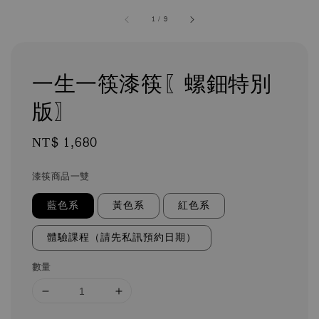
1
/
9
一生一筷漆筷〖螺鈿特別
版〗
Regular
NT$ 1,680
price
漆筷商品一雙
藍色系
黃色系
紅色系
體驗課程（請先私訊預約日期）
數量