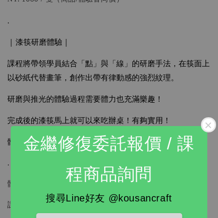
.
｜
｜
漆筷研磨體驗
課程將帶領學員結合「點」與「線」的研磨手法，在筷面上
以砂紙代替畫筆，創作出帶有律動感的強烈紋理。
研磨與推光的體驗過程需要體力也充滿樂趣！
完成後的漆筷馬上就可以來吃辦桌！有夠實用！
金繼修復委託報價 / 課
。
體驗漆筷提供紅色系 / 黃色系 可選擇
.
程商品詢問
體驗成品：23cm漆筷1雙。
搜尋Line好友 @kousancraft
課程時間：約1-2個小時，可依需求微調。