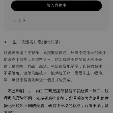
加入購物車
分享
➤ 一生一筷漆筷〖螺鈿特別版〗
以傳統漆器工序製作，過程繁複費時，外層漆使用天然樹漆
從漆樹上採割，是塗料之王，防水抗菌不易發霉天然漆優
點：耐強酸、強鹼、高溫。乾燥後質地堅硬，具超強黏性，
不易脫落。漆胎為酸枝木，以傳統工序一層層塗上30層色
漆，每雙漆筷需耗時近一個月才能完成。
「不是印刷！」，純手工研磨讓每雙筷子花紋獨一無二，紋
理與色澤皆不同，依序研磨推光後，光澤感隨著光線和角度
變化呈現出不同的美麗。
研磨後呈現的花紋，百看不膩，愛
不釋手。