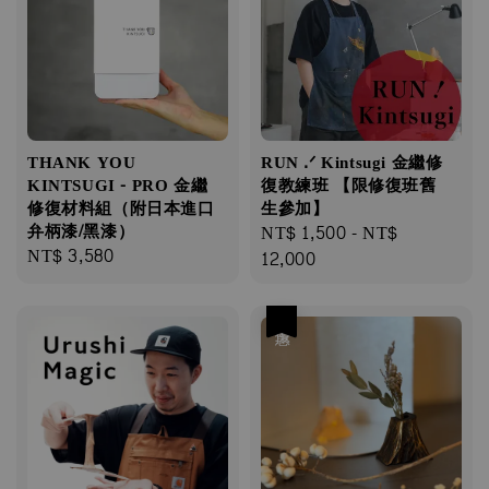
THANK YOU
RUN .ᐟ Kintsugi 金繼修
KINTSUGI - PRO 金繼
復教練班 【限修復班舊
修復材料組（附日本進口
生參加】
弁柄漆/黑漆）
Regular
NT$ 1,500
-
NT$
Regular
NT$ 3,580
price
12,000
price
優惠