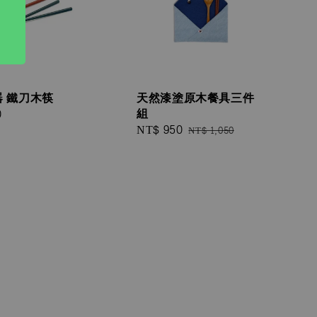
 鐵刀木筷
天然漆塗原木餐具三件
組
0
Sale
NT$ 950
Regular
NT$ 1,050
price
price