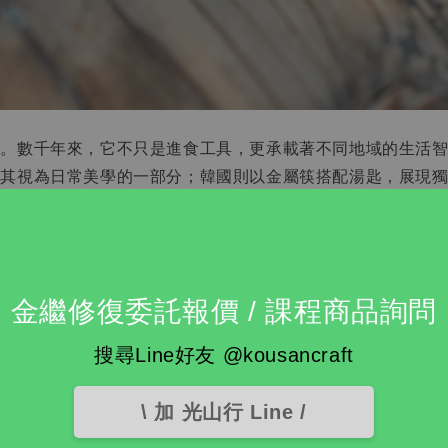
一。數千年來，它不只是進食工具，更承載著不同地域的生活
將其視為日常美學的一部分；韓國則以金屬筷搭配湯匙，展現
時光、節慶團聚的記憶，以及世代相傳的手感與禮節。它陪伴
在一次次舉箸之間，累積對生活的感受。當器物擁有溫潤的觸
金繼修復委託報價 / 課程商品詢問
儀式。一雙好的筷子，讓平凡的每一天，也多了一分值得細細
搜尋Line好友 @kousancraft
\ 加 光山行 Line /