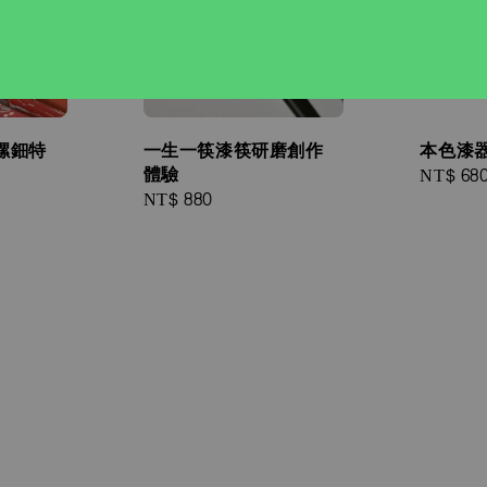
螺鈿特
一生一筷漆筷研磨創作
本色漆器
體驗
Regular
NT$ 68
Regular
NT$ 880
price
price