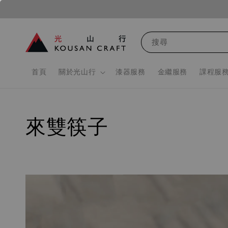
搜尋
首頁
關於光山行
漆器服務
金繼服務
課程服
來雙筷子